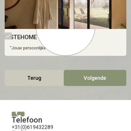
STEHOME Relax
“Jouw persoonlijke toevluchtsoord.''
Terug
Volgende
phone
Telefoon
+31(0)619432289