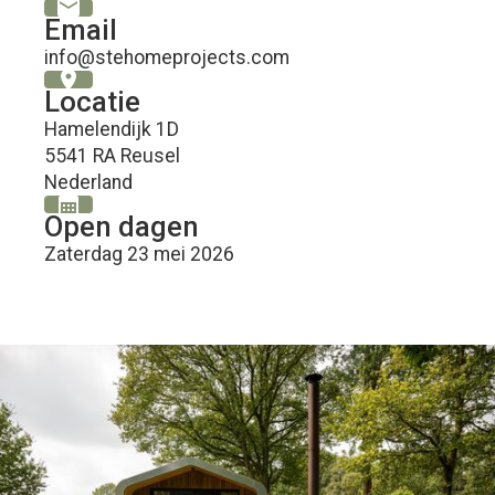
mail
Email
info@stehomeprojects.com
location_on
Locatie
Hamelendijk 1D
5541 RA Reusel
Nederland
calendar_month
Open dagen
Zaterdag 23 mei 2026