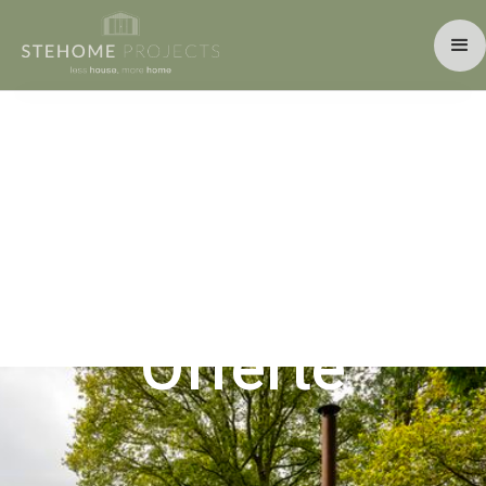
Zet de eerste stap naar jouw
droomwoning
Offerte