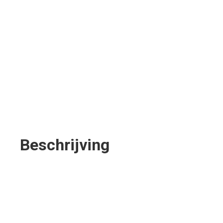
x 4,40 meter
Buitenmaat (lengte x breedte): 3,60
x 4,90 meter (bij veranda 5,10 x 4,90
meter)
Gebruikersoppervlak: 13 m2
Totaaloppervlakte: 18 m2 (bij
veranda 25 m2)
Beschrijving